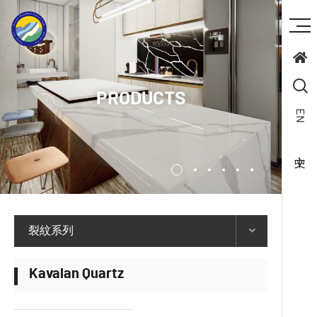
PRODUCTS
EN
裂紋系列
Kavalan Quartz