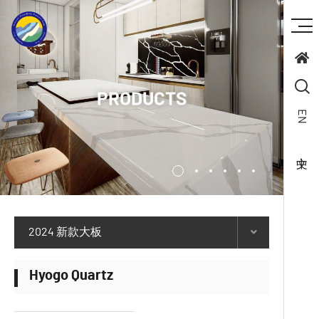
PRODUCTS
EN
2024 新款大板
Hyogo Quartz