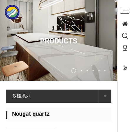
PRODUCTS
EN
多樣系列
Nougat quartz