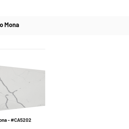
io Mona
Mona - #CA5202