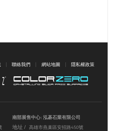
載
聯絡我們
網站地圖
隱私權政策
南部展售中心: 泓碁石業有限公司
地址 /
號
高雄市燕巢區安招路450號